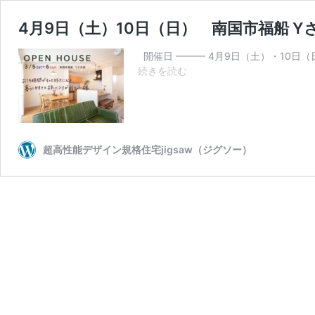
4月9日（土）10日（日） 南国市福船 
開催日 ——— 4月9日（土）・10日（日） 
4
続きを読む
月
9
日
（土）
10
超高性能デザイン規格住宅jigsaw（ジグソー）
日
（日）
南
国
市
福
船
Y
さ
ま
邸