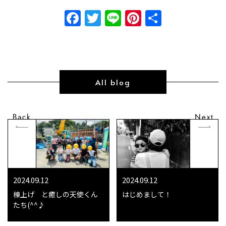
Facebook
Twitter
Line
Pinterest
共
有
All blog
Back
Next
2024.09.12
2024.09.12
棟上げ と癒しの天使くん
はじめまして！
たち(^^♪