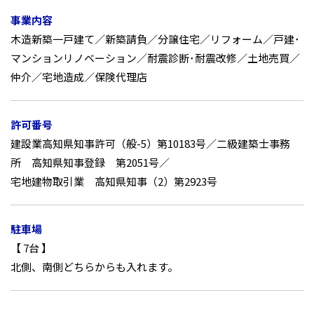
事業内容
木造新築一戸建て／新築請負／分譲住宅／リフォーム／戸建･
マンションリノベーション／耐震診断･耐震改修／土地売買／
仲介／宅地造成／保険代理店
許可番号
建設業高知県知事許可（般-5）第10183号／二級建築士事務
所 高知県知事登録 第2051号／
宅地建物取引業 高知県知事（2）第2923号
駐車場
【 7台 】
北側、南側どちらからも入れます。