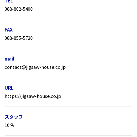
TEL
088-802-5400
FAX
088-855-5720
mail
contact@jigsaw-house.co.jp
URL
https://jigsaw-house.co.jp
スタッフ
10名