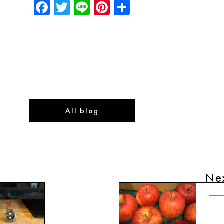
Facebook
Twitter
Line
Pinterest
共
有
All blog
Ne