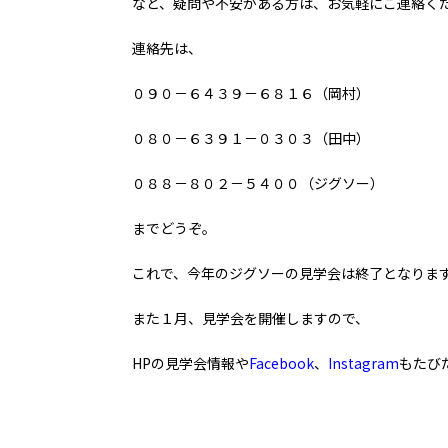
など、疑問や不安がある方は、お気軽にご連絡く
連絡先は、
０９０－６４３９－６８１６（岡村）
０８０－６３９１－０３０３（田中）
０８８－８０２－５４００（ジグソー）
までどうぞ。
これで、今年のジグソーの見学会は終了となりま
また１月、見学会を開催しますので、
HPの見学会情報や
Facebook
、
Instagram
もたび