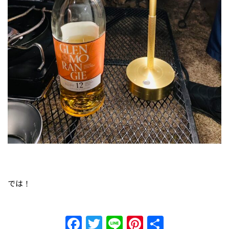
では！
Facebook
Twitter
Line
Pinterest
共