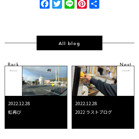
Facebook
Twitter
Line
Pinterest
共
有
All blog
Back
Next
2022.12.28
2022.12.28
虹再び
2022 ラストブログ