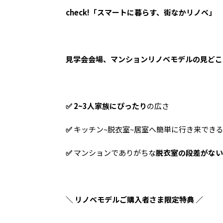
check!「スマートに暮らす、街なかリノベ」
見学会会場、マンションリノベモデルの見どころ
✅ 2~3人家族にぴったり
の広さ
✅
キッチン~脱衣室~居室へ簡単に行き来でき
✅
マンションでありがちな
脱衣室の段差がない
＼ リノベモデルご購入者さま限定特典 ／