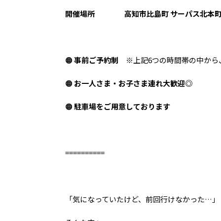
開催場所
高知市比島町 サーパス北本
🟠
事前ご予約制
※上記6つの時間帯の中から
🟠
お一人さま・お子さま連れ大歓迎◎
🟠
駐車場をご用意しております
==========
「気になっていたけど、前回行けなかった…」