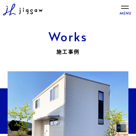
toggle
MENU
naviga
Works
施工事例