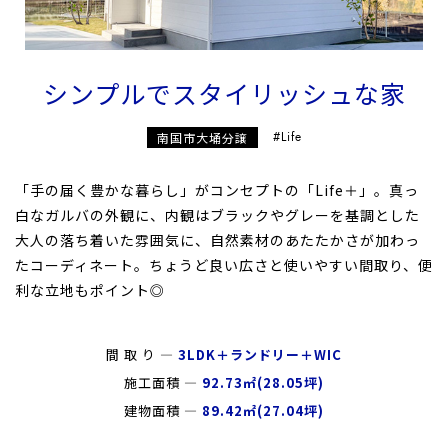
シンプルでスタイリッシュな家
南国市大埇分譲
#Life
「手の届く豊かな暮らし」がコンセプトの「Life＋」。真っ
白なガルバの外観に、内観はブラックやグレーを基調とした
大人の落ち着いた雰囲気に、自然素材のあたたかさが加わっ
たコーディネート。ちょうど良い広さと使いやすい間取り、便
利な立地もポイント◎
間 取 り ―
3LDK＋ランドリー＋WIC
施工面積 ―
92.73㎡(28.05坪)
建物面積 ―
89.42㎡(27.04坪)