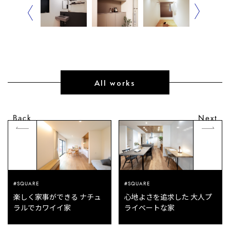
All works
Back
Next
#SQUARE
#SQUARE
楽しく家事ができる ナチュ
心地よさを追求した 大人プ
ラルでカワイイ家
ライベートな家