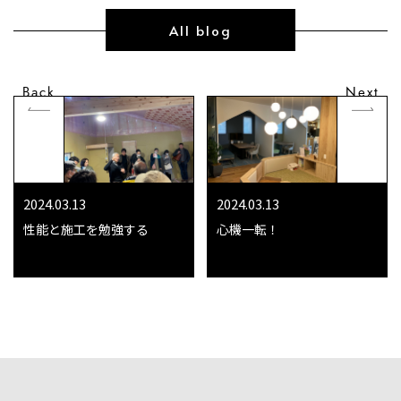
All blog
Back
Next
2024.03.13
2024.03.13
性能と施工を勉強する
心機一転！