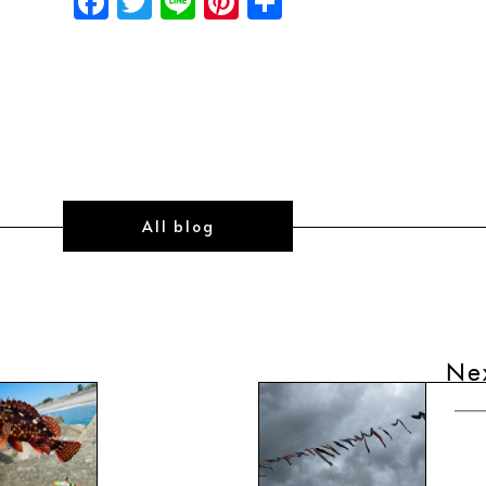
Facebook
Twitter
Line
Pinterest
共
有
All blog
Ne