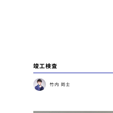
竣工検査
竹内 尚士