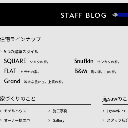
STAFF BLOG
住宅ラインナップ
5つの建築スタイル
SQUARE
Snufkin
シカクの家。
サンカクの家。
FLAT
B&M
ヒラヤの家。
海の家。山の家。
Grand
雄大な豊かさ。上質の家。
家づくりのこと
jigsawの
モデルハウス
施工事例
jigsawにつ
オーナー様の声
Gallery
スタッフ紹