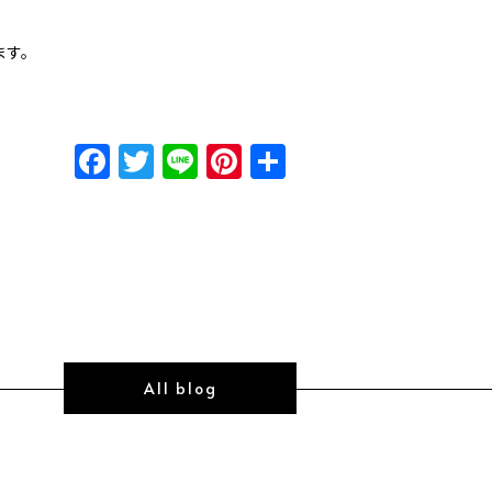
ます。
Facebook
Twitter
Line
Pinterest
共
有
All blog