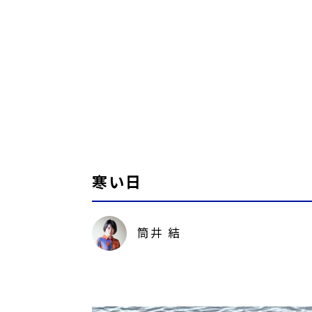
寒い日
筒井 結