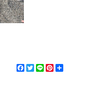
Facebook
Twitter
Line
Pinterest
共
有