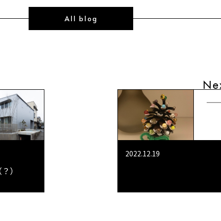
All blog
Ne
2022.12.19
（？）